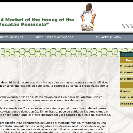
 describir la situación actual de los apicultores mayas de esta parte de México, a
uden a los interesados en este tema, a conocer de cerca la problemática por la
sobrevivencia de los apicultores mayas en la Península de Yucatán, reviste
s comúnmente observadas de empresas en economías de mercado.
n la Península de Yucatán es muy importante por el gran número de indígenas
tividad desde tiempo atrás. Sin embargo, poco se sabía de las condiciones en
e encontraban ante el efecto globalizador y los cambios que esto ha provocado.
la producción y las condiciones actuales del mercado mundial y regional es una
rrollado conjuntamente investigadores de diversas instituciones de la región.
de años recientes de investigaciones científicas y de recorridos por toda la
nálisis preliminar de los resultados de encuestas realizadas a productores y