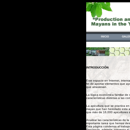
INTRODUCCIÓN
Este espacio en Internet, intenta
fin de aportar elementos que ay
que atraviesan.
La lógica económica familiar de 
características distintas a la
La apicultura que se practica e
mayas que han heredado esta ac
que más de 16,000 apicultores s
Analizar las características de 
importante tarea que hemos desa
Esta página condensa el trabajo 
Península, además, presenta el a