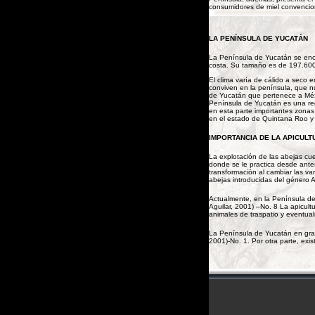
consumidores de miel convencion
LA PENÍNSULA DE YUCATÁN
La Península de Yucatán se encu
costa. Su tamaño es de 197.600 
El clima varía de cálido a seco 
conviven en la península, que n
de Yucatán que pertenece a Méx
Península de Yucatán es una reg
en esta parte importantes zonas
en el estado de Quintana Roo y
IMPORTANCIA DE LA APICULT
La explotación de las abejas cue
donde se le practica desde antes
transformación al cambiar las va
abejas introducidas del género Ap
Actualmente, en la Península de
Aguilar, 2001) –No. 8 La apicult
animales de traspatio y eventual
La Península de Yucatán en gran
2001)-No. 1. Por otra parte, exi