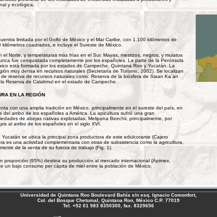
al y ecológica.
entra limitada por el Golfo de México y el Mar Caribe, con 1.100 kilómetros de
kilómetros cuadrados, e incluye el Sureste de México.
en el Norte, y temperaturas más frías en el Sur. Mayas, mestizos, negros, y mulatos
unca fue conquistada completamente por los españoles. La parte de la Península
ico está formada por los estados de Campeche, Quintana Roo y Yucatán. La
ión muy densa en recursos naturales (Secretaría de Turismo, 2002). Se localizan
 de reserva de recursos naturales como: Reserva de la biósfera de Siaan Ka´an
 la Reserva de Calakmul en el estado de Campeche.
URA EN LA REGIÓN
nta con una amplia tradición en México, principalmente en el sureste del país, en
 del arribo de los españoles a América. La apicultura sufrió una gran
riedades de abejas nativas explotadas, Melipona Beechii, principalmente, por
is al arribo de los españoles en el siglo XVI.
 Yucatán se ubica la principal zona productora de este edulcorante (Cajero
ura es una actividad complementaria con otras de subsistencia como la agricultura,
mente de la venta de su fuerza de trabajo (Fig. 1).
 proporción (95%) destina su producción al mercado internacional (Apimex,
ste un bajo consumo per cápita de miel entre la población de México.
Universidad de Quintana Roo Boulevard Bahía s/n esq. Ignacio Comonfort,
Col. del Bosque Chetumal, Quintana Roo, México C.P. 77019
Tel. +52 01 983 8350300, fax. 8329656